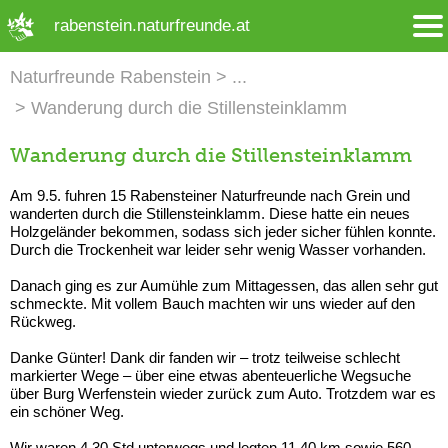
➜ Hauptregion der Seite anspringen
rabenstein.naturfreunde.at
Naturfreunde Rabenstein
Wanderung durch die Stillensteinklamm
Wanderung durch die Stillensteinklamm
Am 9.5. fuhren 15 Rabensteiner Naturfreunde nach Grein und
wanderten durch die Stillensteinklamm. Diese hatte ein neues
Holzgeländer bekommen, sodass sich jeder sicher fühlen konnte.
Durch die Trockenheit war leider sehr wenig Wasser vorhanden.
Danach ging es zur Aumühle zum Mittagessen, das allen sehr gut
schmeckte. Mit vollem Bauch machten wir uns wieder auf den
Rückweg.
Danke Günter! Dank dir fanden wir – trotz teilweise schlecht
markierter Wege – über eine etwas abenteuerliche Wegsuche
über Burg Werfenstein wieder zurück zum Auto. Trotzdem war es
ein schöner Weg.
Wir waren 4,30 Std unterwegs und legten 11,40 km sowie 560